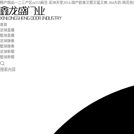
精产国品一二三产区m553麻豆-亚洲天堂2014-国产欧美又粗又猛又爽-36d大奶-桃
首頁
足球直播
籃球直播
足球錄像
籃球錄像
足球新聞
籃球新聞