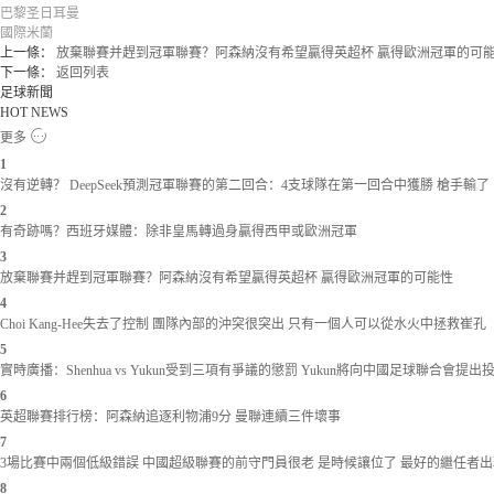
巴黎圣日耳曼
國際米蘭
上一條：
放棄聯賽并趕到冠軍聯賽？阿森納沒有希望贏得英超杯 贏得歐洲冠軍的可
下一條：
返回列表
足球新聞
HOT NEWS
更多
1
沒有逆轉？ DeepSeek預測冠軍聯賽的第二回合：4支球隊在第一回合中獲勝 槍手輸了
2
有奇跡嗎？西班牙媒體：除非皇馬轉過身贏得西甲或歐洲冠軍
3
放棄聯賽并趕到冠軍聯賽？阿森納沒有希望贏得英超杯 贏得歐洲冠軍的可能性
4
Choi Kang-Hee失去了控制 團隊內部的沖突很突出 只有一個人可以從水火中拯救崔孔
5
實時廣播：Shenhua vs Yukun受到三項有爭議的懲罰 Yukun將向中國足球聯合會提出
6
英超聯賽排行榜：阿森納追逐利物浦9分 曼聯連續三件壞事
7
3場比賽中兩個低級錯誤 中國超級聯賽的前守門員很老 是時候讓位了 最好的繼任者出
8