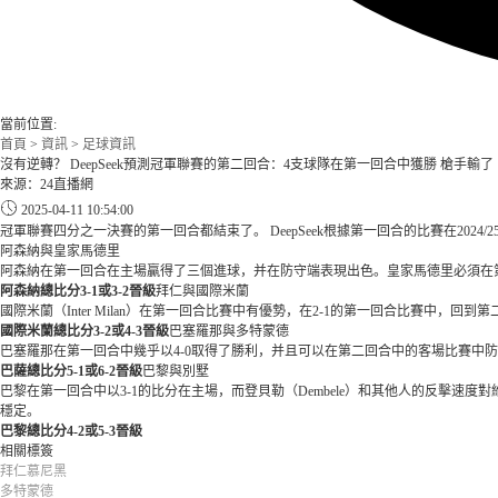
當前位置:
首頁
>
資訊
>
足球資訊
沒有逆轉？ DeepSeek預測冠軍聯賽的第二回合：4支球隊在第一回合中獲勝 槍手輸了
來源：24直播網
2025-04-11 10:54:00
冠軍聯賽四分之一決賽的第一回合都結束了。 DeepSeek根據第一回合的比賽在20
阿森納與皇家馬德里
阿森納在第一回合在主場贏得了三個進球，并在防守端表現出色。皇家馬德里必須在
阿森納總比分3-1或3-2晉級
拜仁與國際米蘭
國際米蘭（Inter Milan）在第一回合比賽中有優勢，在2-1的第一回合比賽
國際米蘭總比分3-2或4-3晉級
巴塞羅那與多特蒙德
巴塞羅那在第一回合中幾乎以4-0取得了勝利，并且可以在第二回合中的客場比賽中防守和反
巴薩總比分5-1或6-2晉級
巴黎與別墅
巴黎在第一回合中以3-1的比分在主場，而登貝勒（Dembele）和其他人的反擊速
穩定。
巴黎總比分4-2或5-3晉級
相關標簽
拜仁慕尼黑
多特蒙德