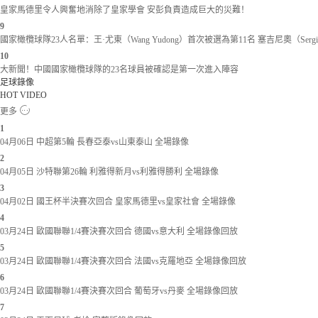
皇家馬德里令人興奮地消除了皇家學會 安彭負責造成巨大的災難！
9
國家橄欖球隊23人名單：王·尤東（Wang Yudong）首次被選為第11名 塞吉尼奧（Serg
10
大新聞！中國國家橄欖球隊的23名球員被確認是第一次進入陣容
足球錄像
HOT VIDEO
更多
1
04月06日 中超第5輪 長春亞泰vs山東泰山 全場錄像
2
04月05日 沙特聯第26輪 利雅得新月vs利雅得勝利 全場錄像
3
04月02日 國王杯半決賽次回合 皇家馬德里vs皇家社會 全場錄像
4
03月24日 歐國聯聯1/4賽決賽次回合 德國vs意大利 全場錄像回放
5
03月24日 歐國聯聯1/4賽決賽次回合 法國vs克羅地亞 全場錄像回放
6
03月24日 歐國聯聯1/4賽決賽次回合 葡萄牙vs丹麥 全場錄像回放
7