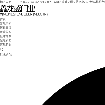
精产国品一二三产区m553麻豆-亚洲天堂2014-国产欧美又粗又猛又爽-36d大奶-桃
首頁
足球直播
籃球直播
足球錄像
籃球錄像
足球新聞
籃球新聞