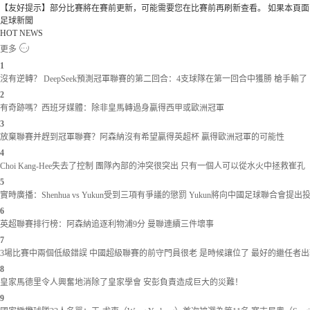
【友好提示】部分比賽將在賽前更新，可能需要您在比賽前再刷新查看。 如果本頁面
足球新聞
HOT NEWS
更多
1
沒有逆轉？ DeepSeek預測冠軍聯賽的第二回合：4支球隊在第一回合中獲勝 槍手輸了
2
有奇跡嗎？西班牙媒體：除非皇馬轉過身贏得西甲或歐洲冠軍
3
放棄聯賽并趕到冠軍聯賽？阿森納沒有希望贏得英超杯 贏得歐洲冠軍的可能性
4
Choi Kang-Hee失去了控制 團隊內部的沖突很突出 只有一個人可以從水火中拯救崔孔
5
實時廣播：Shenhua vs Yukun受到三項有爭議的懲罰 Yukun將向中國足球聯合會提出
6
英超聯賽排行榜：阿森納追逐利物浦9分 曼聯連續三件壞事
7
3場比賽中兩個低級錯誤 中國超級聯賽的前守門員很老 是時候讓位了 最好的繼任者出
8
皇家馬德里令人興奮地消除了皇家學會 安彭負責造成巨大的災難！
9