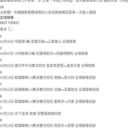
國家橄欖球隊23人名單：王·尤東（Wang Yudong）首次被選為第11名 塞吉尼奧（Serg
10
大新聞！中國國家橄欖球隊的23名球員被確認是第一次進入陣容
足球錄像
HOT VIDEO
更多
1
04月06日 中超第5輪 長春亞泰vs山東泰山 全場錄像
2
04月05日 沙特聯第26輪 利雅得新月vs利雅得勝利 全場錄像
3
04月02日 國王杯半決賽次回合 皇家馬德里vs皇家社會 全場錄像
4
03月24日 歐國聯聯1/4賽決賽次回合 德國vs意大利 全場錄像回放
5
03月24日 歐國聯聯1/4賽決賽次回合 法國vs克羅地亞 全場錄像回放
6
03月24日 歐國聯聯1/4賽決賽次回合 葡萄牙vs丹麥 全場錄像回放
7
03月24日 天下足球-老槍 完整版錄像回放
8
03月24日 歐國聯聯1/4賽決賽次回合 西班牙vs荷蘭 全場錄像回放